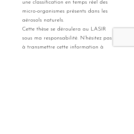
une classification en temps réel des
micro-organismes présents dans les
aérosols naturels.
Cette thèse se déroulera au LASIR
sous ma responsabilité. N’hésitez pas
à transmettre cette information à
vos collègues et étudiants.
Les étudiants intéressés sont invités à
envoyer un curriculum vitae, une lettre de
motivation ainsi que leurs bulletins de notes
de Master I et II à l’adresse suivante :
ludovic.duponchel@univ-lille1.fr
Attention, la date limite de
candidature est fixée au 3 mai 2014.