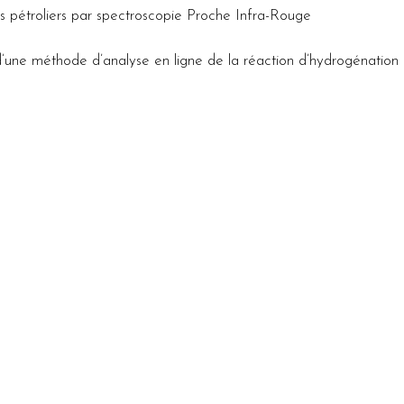
s pétroliers par spectroscopie Proche Infra-Rouge
ne méthode d’analyse en ligne de la réaction d’hydrogénation d
ength be a proxy for lipid content in plant samples of Mediterra
 spectrométrie proche infrarouge des chémotypes d’huiles essent
ent of NIR spectroscopy calibrations for the genetic analysis of