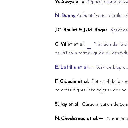
W. Saeys et al.
Optical characteriza
N. Dupuy
Authentification d’huiles
J.C. Boulet & J.-M. Roger
Spectros
C. Villot et al.
Prévision de l’ét
de lait sous forme liquide ou déshyd
E. Latrille et al.
Suivi de bioproc
F. Gibouin et al.
Potentiel de la sp
caractéristiques rhéologiques des bo
S. Jay et al.
Caractérisation de zone
N. Chedozeau et al.
Caractérisa