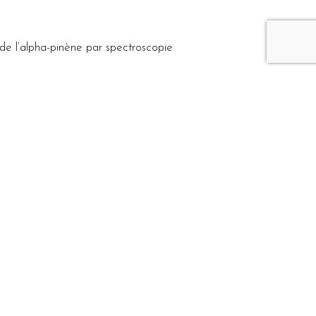
e l’alpha-pinène par spectroscopie
nean shrublands?
ielles de Ravensara aromatica de
 woodproperties in natural