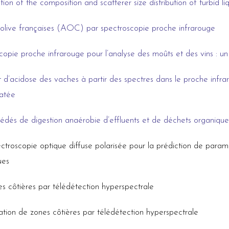
tion of the composition and scatterer size distribution of turbid
 d’olive françaises (AOC) par spectroscopie proche infrarouge
copie proche infrarouge pour l’analyse des moûts et des vins : 
at d’acidose des vaches à partir des spectres dans le proche infr
ratée
édés de digestion anaérobie d’effluents et de déchets organiques
ectroscopie optique diffuse polarisée pour la prédiction de param
ues
s côtières par télédétection hyperspectrale
tion de zones côtières par télédétection hyperspectrale