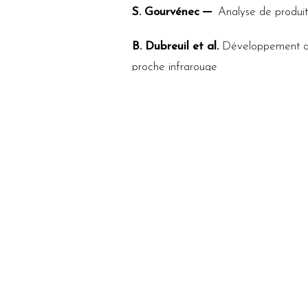
S. Gourvénec
Analyse de produit
B. Dubreuil et al.
Développement d’u
proche infrarouge
POSTERS
E. Baby et al.
Can a single wavel
G. Chaix et al.
Identification par
Madagascar
M.N. Gebreselassie et al.
Developm
populations of Populus nigra