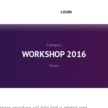
LOGIN
Category
WORKSHOP 2016
Home
rhaps searching will help find a related post.