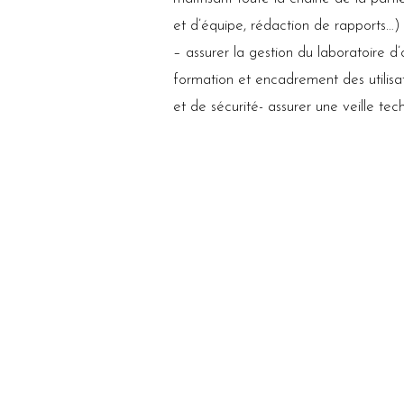
et d’équipe, rédaction de rapports…)
– assurer la gestion du laboratoire 
formation et encadrement des utilisat
et de sécurité- assurer une veille te
POUR POSTULER
Retirer un dossier de candidature su
Le dossier est à renvoyer au plus tard
RENSEIGNEMENT
: