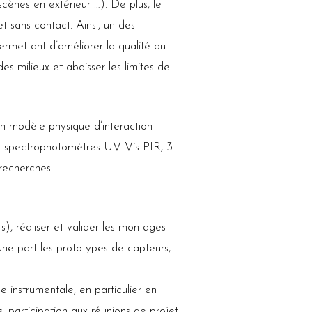
cènes en extérieur …). De plus, le
t sans contact. Ainsi, un des
ermettant d’améliorer la qualité du
es milieux et abaisser les limites de
un modèle physique d’interaction
urs spectrophotomètres UV-Vis PIR, 3
 recherches.
), réaliser et valider les montages
ne part les prototypes de capteurs,
 instrumentale, en particulier en
 participation aux réunions de projet