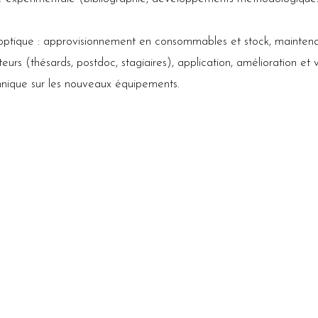
d’optique : approvisionnement en consommables et stock, mainten
eurs (thésards, postdoc, stagiaires), application, amélioration et 
chnique sur les nouveaux équipements.
r
www.irstea.fr
rubrique “Nous rejoindre” puis
“concours externe”
 le 20 juillet 2016