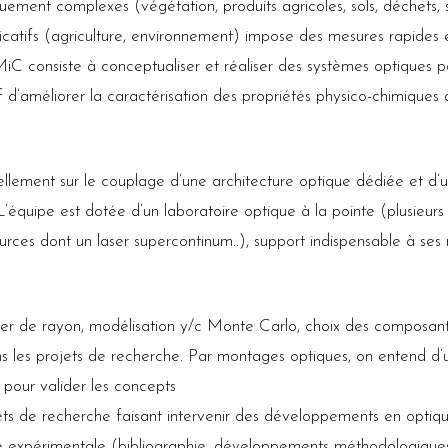
ement complexes (végétation, produits agricoles, sols, déchets, s
catifs (agriculture, environnement) impose des mesures rapides e
iC consiste à conceptualiser et réaliser des systèmes optiques p
f d’améliorer la caractérisation des propriétés physico-chimiques d
ellement sur le couplage d’une architecture optique dédiée et d’
L’équipe est dotée d’un laboratoire optique à la pointe (plusie
rces dont un laser supercontinum..), support indispensable à ses
cer de rayon, modélisation y/c Monte Carlo, choix des composants
s les projets de recherche. Par montages optiques, on entend d’u
 pour valider les concepts
jets de recherche faisant intervenir des développements en optique
tie expérimentale (bibliographie, développements méthodologiques,