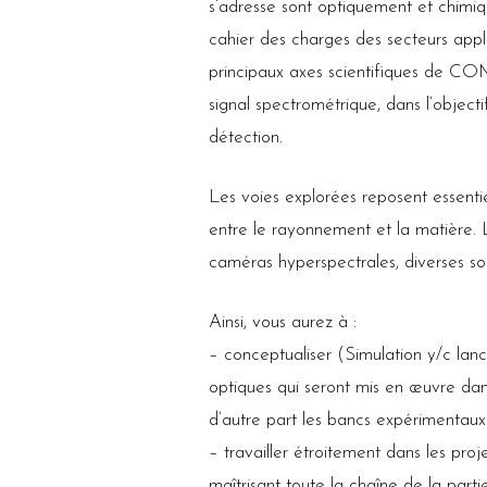
s’adresse sont optiquement et chimiqu
cahier des charges des secteurs appli
principaux axes scientifiques de COM
signal spectrométrique, dans l’objecti
détection.
Les voies explorées reposent essenti
entre le rayonnement et la matière. 
caméras hyperspectrales, diverses sou
Ainsi, vous aurez à :
– conceptualiser (Simulation y/c lan
optiques qui seront mis en œuvre dan
d’autre part les bancs expérimentaux
– travailler étroitement dans les pro
maîtrisant toute la chaîne de la par