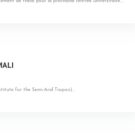
ent de thèse pour la prochaine rentrée universitaire.
…
MALI
titute for the Semi-Arid Tropics)
…