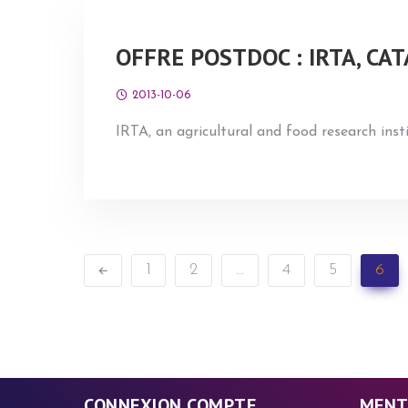
OFFRE POSTDOC : IRTA, CAT
2013-10-06
IRTA, an agricultural and food research inst
1
2
…
4
5
6
CONNEXION COMPTE
MENT