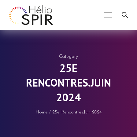
Category
25E
RENCONTRES.JUIN
2024
Home
/ 25e Rencontres.Juin 2024