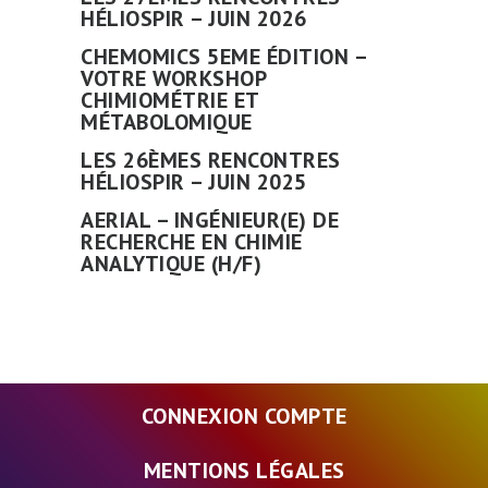
HÉLIOSPIR – JUIN 2026
CHEMOMICS 5EME ÉDITION –
VOTRE WORKSHOP
CHIMIOMÉTRIE ET
MÉTABOLOMIQUE
LES 26ÈMES RENCONTRES
HÉLIOSPIR – JUIN 2025
AERIAL – INGÉNIEUR(E) DE
RECHERCHE EN CHIMIE
ANALYTIQUE (H/F)
CONNEXION COMPTE
MENTIONS LÉGALES