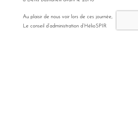
Au plaisir de nous voir lors de ces journée,
Le conseil d’administration d’HélioSPIR
WOR
ECOLE CHEMOMICS
WOR
EC
15 AU 18 MARS 2021
18
20