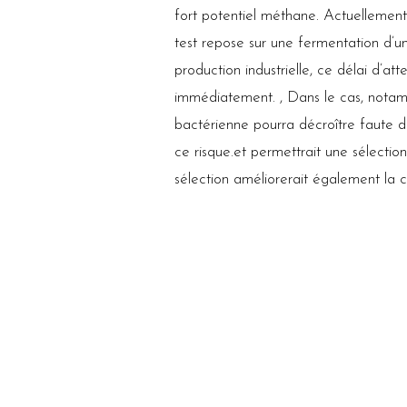
fort potentiel méthane. Actuellemen
test repose sur une fermentation d’u
production industrielle, ce délai d’att
immédiatement. , Dans le cas, notamm
bactérienne pourra décroître faute 
ce risque.et permettrait une sélecti
sélection améliorerait également la 
capacités de production. La spectros
: analyse globale (quantitative et qu
possibilité d’utiliser des fibres opti
proche infrarouge pour la prédiction 
cette technique.
COMMUNICATIONS ORALES