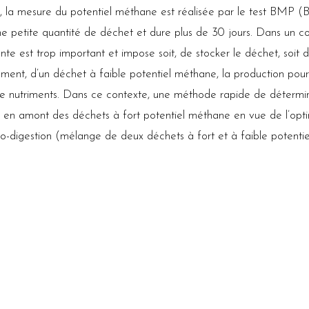
t, la mesure du potentiel méthane est réalisée par le test BMP 
ne petite quantité de déchet et dure plus de 30 jours. Dans un co
ente est trop important et impose soit, de stocker le déchet, soit de
ent, d’un déchet à faible potentiel méthane, la production pour
de nutriments. Dans ce contexte, une méthode rapide de détermin
on en amont des déchets à fort potentiel méthane en vue de l’opt
co-digestion (mélange de deux déchets à fort et à faible potentie
copie proche infrarouge, semble favorable à cette utilisation, g
alitative) de la matière organique, mesure rapide, non destructive
ques pour déporter la mesure. Ce travail est principalement axé sur 
du potentiel méthane de déchets solides tout en montrant les diff