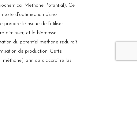
(Biochemical Methane Potential). Ce
ntexte d’optimisation d’une
 prendre le risque de l’utiliser
ra diminuer, et la biomasse
ation du potentiel méthane réduirait
imisation de production. Cette
l méthane) afin de d’accroître les
râce à un certain nombre d’avantages
, peu de préparation d’échantillon,
l’application de la spectroscopie
érentes potentialités offertes par