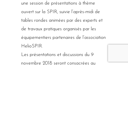
une session de présentations à thème
ouvert sur la SPIR, suivie l’après-midi de
tables rondes animées par des experts et
de travaux pratiques organisés par les
équipementiers partenaires de l’association
HelioSPIR.
Les présentations et discussions du 9
novembre 2018 seront consacrées au
thème “La miniaturisation des
spectromètres proche infrarouge”.
Au plaisir de nous voir lors de ces journées,
Le conseil d’administration d’HelioSPIR