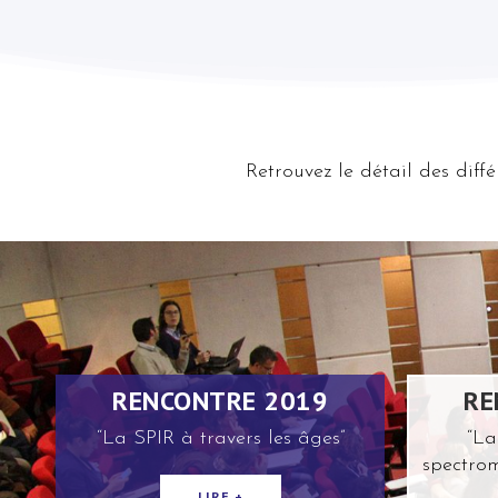
Retrouvez le détail des dif
RENCONTRE 2019
RE
“La SPIR à travers les âges”
“La
spectrom
LIRE +