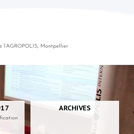
R à l’AGROPOLIS, Montpellier
017
ARCHIVES
fication
“La caractérisation des fluides
par SPIR”