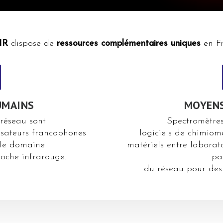
IR
dispose de
ressources complémentaires uniques
en Fr
UMAINS
MOYENS
réseau sont
Spectromètres
ilisateurs francophones
logiciels de chimiomé
 le domaine
matériels entre laborato
roche infrarouge.
pa
du réseau pour des 